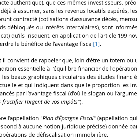
’acte authentique), que ces mêmes investisseurs, pré
 déjà à assumer, sans les revenus locatifs espérés, le
prunt contracté (cotisations d’assurance décès, mensu
s débloqués ou intérêts intercalaires), sont informés 
cat) qu’ils  risquent, en application de l’article 199 no
erdre le bénéfice de l’avantage fiscal
[1]
.
 il convient de rappeler que, loin d’être un totem ou u
ition essentielle à l’équilibre financier de l’opération
 les beaux graphiques circulaires des études financi
tuelle et qui indiquent dans quelle proportion les in
ncés par l’avantage fiscal (d’où le slogan ou l’argume
s fructifier l’argent de vos impôts
").
e l’appellation "
Plan d’Épargne Fiscal
" (appellation qu
spond à aucune notion juridique précise) donnée par
opérations de défiscalisation immobilière.