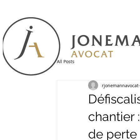
All Posts
rjonemannavocat
Défiscali
chantier 
de perte