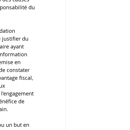
sponsabilité du 
dation 
justifier du 
aire ayant 
information 
remise en 
 de constater 
antage fiscal, 
ux 
e l’engagement 
bénéfice de 
in. 
ou un but en 