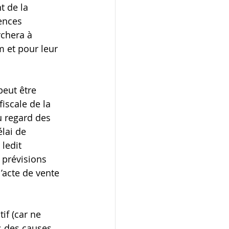
t de la 
ences 
rchera à 
 et pour leur 
eut être 
iscale de la 
u regard des 
lai de 
 ledit 
prévisions 
’acte de vente 
if (car ne 
s des causes 