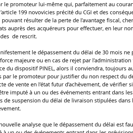
ar le promoteur lui-même qui, parfaitement au couran
l’article 199 novovicies précité du CGI et des conséqu
 pouvant résulter de la perte de l’avantage fiscal, che
ats auprès des acquéreurs pour effectuer, en leur nom
es  de rescrit.
anifestement le dépassement du délai de 30 mois ne p
orce majeure ou en cas de rejet par l’administration f
 du dispositif PINEL, alors il conviendra, toujours a
par le promoteur pour justifier du non respect du dé
cte de vente en l’état futur d’achèvement, de vérifier si
tre imputé à un ou des événements entrant dans les 
s de suspension du délai de livraison stipulées dans l
hèvement.
e nouvelle analyse que le dépassement du délai est faut
é à un ou des événements entrant dans les prévision