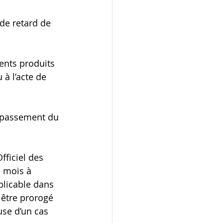
de retard de 
ents produits 
à l’acte de 
dépassement du 
fficiel des 
 mois à 
plicable dans 
 être prorogé 
use d’un cas 