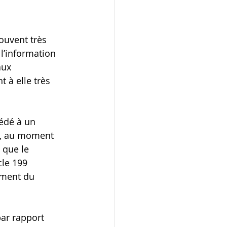
ouvent très 
l’information 
aux 
 à elle très 
édé à un 
t, au moment 
 que le 
cle 199 
ement du 
par rapport 