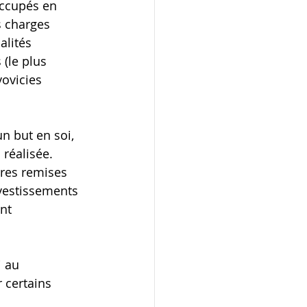
occupés en 
s charges 
alités 
(le plus 
vovicies 
n but en soi, 
 réalisée.
ères remises 
vestissements 
nt 
i au 
 certains 