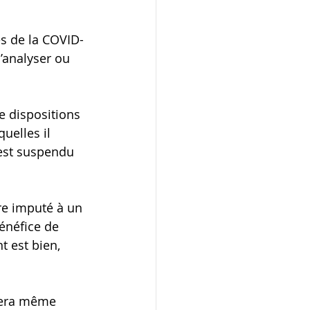
es de la COVID-
s’analyser ou 
de dispositions 
uelles il 
 est suspendu 
re imputé à un 
énéfice de 
t est bien, 
sera même 