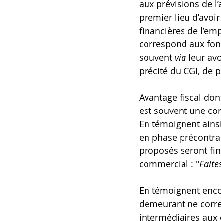
aux prévisions de l
premier lieu d’avoir
financières de l’em
correspond aux fond
souvent 
via 
leur avo
précité du CGI, de p
Avantage fiscal dont
est souvent une cond
En témoignent ainsi
en phase précontrac
proposés seront fina
commercial : "
Faite
En témoignent encor
demeurant ne corre
intermédiaires aux 